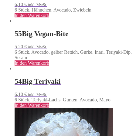
6,10
€
inkl. MwSt.
6 Stück, Hähnchen, Avocado, Zwiebeln
In den Warenkorb
55
Big Vegan-Bite
5,20
€
inkl. MwSt.
6 Stück, Avocado, gelber Rettich, Gurke, Inari, Teriyaki-Dip,
Sesam
In den Warenkorb
54
Big Teriyaki
6,10
€
inkl. MwSt.
6 Stück, Teriyaki-Lachs, Gurken, Avocado, Mayo
In den Warenkorb