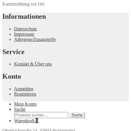
Kartenzahlung vor Ort
Informationen
Datenschutz
Impressum
Allergene/Zusatzstoffe
Service
Kontakt & Über uns
Konto
Anmelden
Registrieren
Mein Konto
Suche
Suche
Suche
nach:
Warenkorb
0
Oberbachstraße 24, 37603 Holzminden