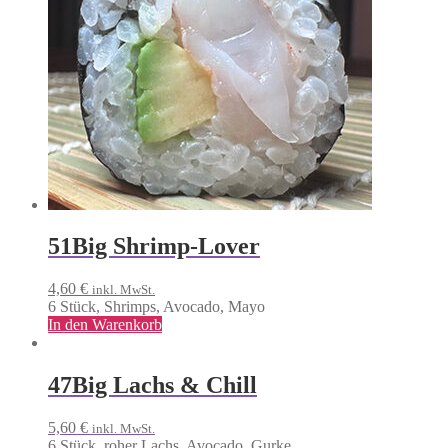
51
Big Shrimp-Lover
4,60
€
inkl. MwSt.
6 Stück, Shrimps, Avocado, Mayo
In den Warenkorb
47
Big Lachs & Chill
5,60
€
inkl. MwSt.
6 Stück, roher Lachs, Avocado, Gurke