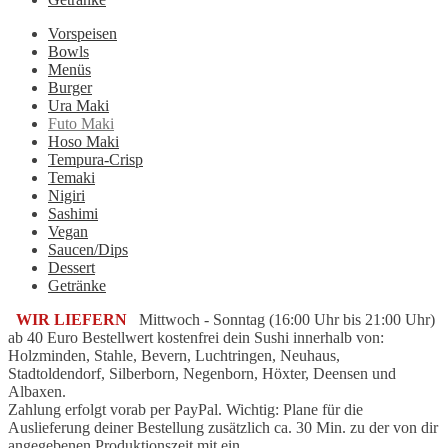
Vorspeisen
Bowls
Menüs
Burger
Ura Maki
Futo Maki
Hoso Maki
Tempura-Crisp
Temaki
Nigiri
Sashimi
Vegan
Saucen/Dips
Dessert
Getränke
WIR LIEFERN
Mittwoch - Sonntag (16:00 Uhr bis 21:00 Uhr)
ab 40 Euro Bestellwert kostenfrei dein Sushi innerhalb von:
Holzminden, Stahle, Bevern, Luchtringen, Neuhaus,
Stadtoldendorf, Silberborn, Negenborn, Höxter, Deensen und
Albaxen.
Zahlung erfolgt vorab per PayPal. Wichtig: Plane für die
Auslieferung deiner Bestellung zusätzlich ca. 30 Min. zu der von dir
angegebenen Produktionszeit mit ein.