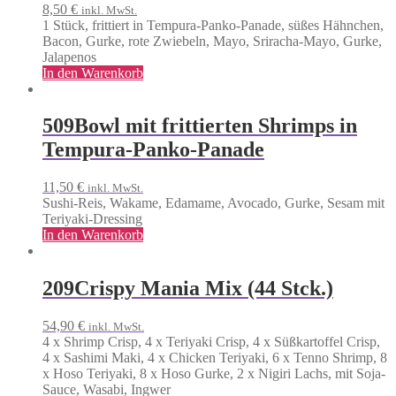
8,50
€
inkl. MwSt.
1 Stück, frittiert in Tempura-Panko-Panade, süßes Hähnchen,
Bacon, Gurke, rote Zwiebeln, Mayo, Sriracha-Mayo, Gurke,
Jalapenos
In den Warenkorb
509
Bowl mit frittierten Shrimps in
Tempura-Panko-Panade
11,50
€
inkl. MwSt.
Sushi-Reis, Wakame, Edamame, Avocado, Gurke, Sesam mit
Teriyaki-Dressing
In den Warenkorb
209
Crispy Mania Mix (44 Stck.)
54,90
€
inkl. MwSt.
4 x Shrimp Crisp, 4 x Teriyaki Crisp, 4 x Süßkartoffel Crisp,
4 x Sashimi Maki, 4 x Chicken Teriyaki, 6 x Tenno Shrimp, 8
x Hoso Teriyaki, 8 x Hoso Gurke, 2 x Nigiri Lachs, mit Soja-
Sauce, Wasabi, Ingwer