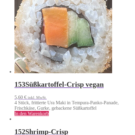
153
Süßkartoffel-Crisp vegan
5,60
€
inkl. MwSt.
4 Stück, frittierte Ura Maki in Tempura-Panko-Panade,
Frischkäse, Gurke, gebackene Süßkartoffel
In den Warenkorb
152
Shrimp-Crisp