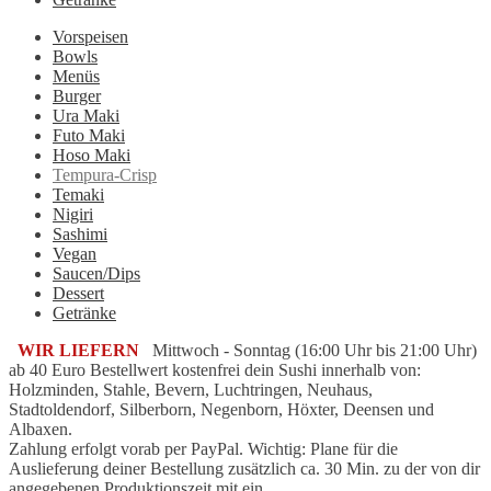
Vorspeisen
Bowls
Menüs
Burger
Ura Maki
Futo Maki
Hoso Maki
Tempura-Crisp
Temaki
Nigiri
Sashimi
Vegan
Saucen/Dips
Dessert
Getränke
WIR LIEFERN
Mittwoch - Sonntag (16:00 Uhr bis 21:00 Uhr)
ab 40 Euro Bestellwert kostenfrei dein Sushi innerhalb von:
Holzminden, Stahle, Bevern, Luchtringen, Neuhaus,
Stadtoldendorf, Silberborn, Negenborn, Höxter, Deensen und
Albaxen.
Zahlung erfolgt vorab per PayPal. Wichtig: Plane für die
Auslieferung deiner Bestellung zusätzlich ca. 30 Min. zu der von dir
angegebenen Produktionszeit mit ein.