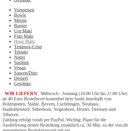
Vorspeisen
Bowls
Menüs
Burger
Ura Maki
Futo Maki
Hoso Maki
Tempura-Crisp
Temaki
Nigiri
Sashimi
Vegan
Saucen/Dips
Dessert
Getränke
WIR LIEFERN
Mittwoch - Sonntag (16:00 Uhr bis 21:00 Uhr)
ab 40 Euro Bestellwert kostenfrei dein Sushi innerhalb von:
Holzminden, Stahle, Bevern, Luchtringen, Neuhaus,
Stadtoldendorf, Silberborn, Negenborn, Höxter, Deensen und
Albaxen.
Zahlung erfolgt vorab per PayPal. Wichtig: Plane für die
Auslieferung deiner Bestellung zusätzlich ca. 30 Min. zu der von dir
angegebenen Produktionszeit mit ein.