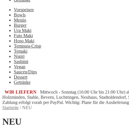
Vorspeisen
Bowls
Menüs
Burger
Ura Maki
Futo Maki
Hoso Maki
Tempura-Crisp
Temaki
Nigiri
Sashimi
Vegan
Saucen/Dips
Dessert
Getränke
WIR LIEFERN
Mittwoch - Sonntag (16:00 Uhr bis 21:00 Uhr) ab
Holzminden, Stahle, Bevern, Luchtringen, Neuhaus, Stadtoldendorf,
Zahlung erfolgt vorab per PayPal. Wichtig: Plane für die Auslieferung
Startseite
/
NEU
NEU