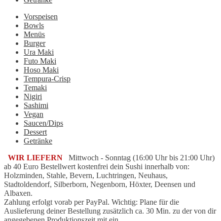
Vorspeisen
Bowls
Menüs
Burger
Ura Maki
Futo Maki
Hoso Maki
Tempura-Crisp
Temaki
Nigiri
Sashimi
Vegan
Saucen/Dips
Dessert
Getränke
WIR LIEFERN
Mittwoch - Sonntag (16:00 Uhr bis 21:00 Uhr)
ab 40 Euro Bestellwert kostenfrei dein Sushi innerhalb von:
Holzminden, Stahle, Bevern, Luchtringen, Neuhaus,
Stadtoldendorf, Silberborn, Negenborn, Höxter, Deensen und
Albaxen.
Zahlung erfolgt vorab per PayPal. Wichtig: Plane für die
Auslieferung deiner Bestellung zusätzlich ca. 30 Min. zu der von dir
angegebenen Produktionszeit mit ein.