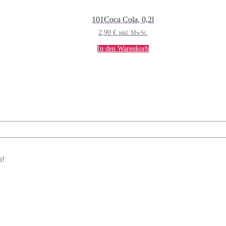
101
Coca Cola, 0,2l
2,90
€
inkl. MwSt.
In den Warenkorb
n!