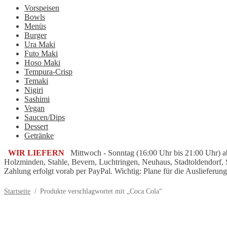
Vorspeisen
Bowls
Menüs
Burger
Ura Maki
Futo Maki
Hoso Maki
Tempura-Crisp
Temaki
Nigiri
Sashimi
Vegan
Saucen/Dips
Dessert
Getränke
WIR LIEFERN
Mittwoch - Sonntag (16:00 Uhr bis 21:00 Uhr) ab
Holzminden, Stahle, Bevern, Luchtringen, Neuhaus, Stadtoldendorf,
Zahlung erfolgt vorab per PayPal. Wichtig: Plane für die Auslieferung
Startseite
/
Produkte verschlagwortet mit „Coca Cola“