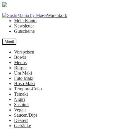
Zur
Zum
Warenkorb
Navigation
Inhalt
Mein Konto
springen
springen
Newsletter
Gutscheine
Menü
Vorspeisen
Bowls
Menüs
Burger
Ura Maki
Futo Maki
Hoso Maki
Tempura-Crisp
Temaki
Nigiri
Sashimi
Vegan
Saucen/Dips
Dessert
Getränke