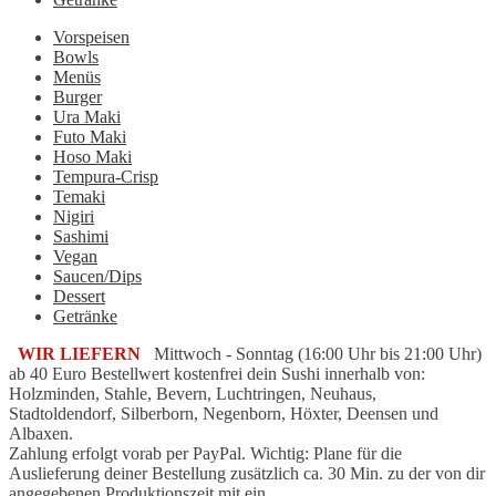
Vorspeisen
Bowls
Menüs
Burger
Ura Maki
Futo Maki
Hoso Maki
Tempura-Crisp
Temaki
Nigiri
Sashimi
Vegan
Saucen/Dips
Dessert
Getränke
WIR LIEFERN
Mittwoch - Sonntag (16:00 Uhr bis 21:00 Uhr)
ab 40 Euro Bestellwert kostenfrei dein Sushi innerhalb von:
Holzminden, Stahle, Bevern, Luchtringen, Neuhaus,
Stadtoldendorf, Silberborn, Negenborn, Höxter, Deensen und
Albaxen.
Zahlung erfolgt vorab per PayPal. Wichtig: Plane für die
Auslieferung deiner Bestellung zusätzlich ca. 30 Min. zu der von dir
angegebenen Produktionszeit mit ein.