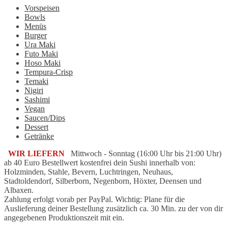
Vorspeisen
Bowls
Menüs
Burger
Ura Maki
Futo Maki
Hoso Maki
Tempura-Crisp
Temaki
Nigiri
Sashimi
Vegan
Saucen/Dips
Dessert
Getränke
WIR LIEFERN
Mittwoch - Sonntag (16:00 Uhr bis 21:00 Uhr)
ab 40 Euro Bestellwert kostenfrei dein Sushi innerhalb von:
Holzminden, Stahle, Bevern, Luchtringen, Neuhaus,
Stadtoldendorf, Silberborn, Negenborn, Höxter, Deensen und
Albaxen.
Zahlung erfolgt vorab per PayPal. Wichtig: Plane für die
Auslieferung deiner Bestellung zusätzlich ca. 30 Min. zu der von dir
angegebenen Produktionszeit mit ein.