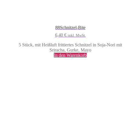
88
Schnitzel-Bite
6,40
€
inkl. MwSt.
5 Stück, mit Heißluft frittiertes Schnitzel in Soja-Nori mit
Sriracha, Gurke, Mayo
In den Warenkorb