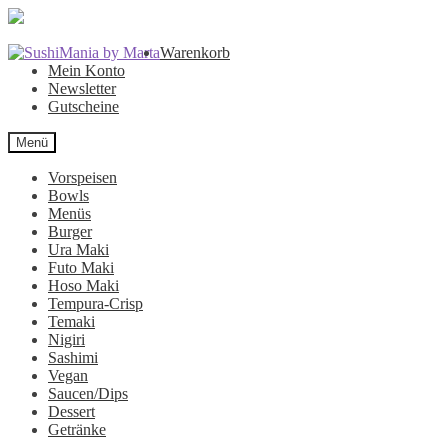
Zur
Zum
Warenkorb
Navigation
Inhalt
Mein Konto
springen
springen
Newsletter
Gutscheine
Menü
Vorspeisen
Bowls
Menüs
Burger
Ura Maki
Futo Maki
Hoso Maki
Tempura-Crisp
Temaki
Nigiri
Sashimi
Vegan
Saucen/Dips
Dessert
Getränke