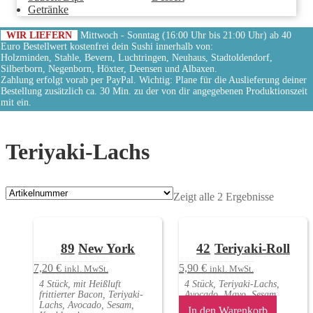
Getränke
WIR LIEFERN
Mittwoch - Sonntag (16:00 Uhr bis 21:00 Uhr) ab 40
Euro Bestellwert kostenfrei dein Sushi innerhalb von:
Holzminden, Stahle, Bevern, Luchtringen, Neuhaus, Stadtoldendorf,
Silberborn, Negenborn, Höxter, Deensen und Albaxen.
Zahlung erfolgt vorab per PayPal. Wichtig: Plane für die Auslieferung deiner
Bestellung zusätzlich ca. 30 Min. zu der von dir angegebenen Produktionszeit
mit ein.
Teriyaki-Lachs
Zeigt alle 2 Ergebnisse
89
New York
42
Teriyaki-Roll
7,20
€
5,90
€
inkl. MwSt.
inkl. MwSt.
4 Stück, mit Heißluft
4 Stück, Teriyaki-Lachs,
frittierter Bacon, Teriyaki-
Avocado, Mayo, Sesam
Lachs, Avocado, Sesam,
In den Warenkorb