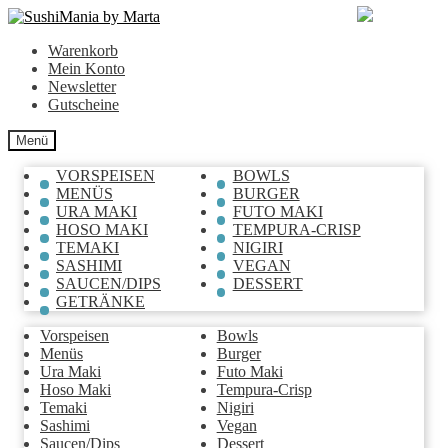
Zur
Zum
Navigation
Inhalt
Warenkorb
springen
springen
Mein Konto
Newsletter
Gutscheine
Menü
VORSPEISEN
BOWLS
MENÜS
BURGER
URA MAKI
FUTO MAKI
HOSO MAKI
TEMPURA-CRISP
TEMAKI
NIGIRI
SASHIMI
VEGAN
SAUCEN/DIPS
DESSERT
GETRÄNKE
Vorspeisen
Bowls
Menüs
Burger
Ura Maki
Futo Maki
Hoso Maki
Tempura-Crisp
Temaki
Nigiri
Sashimi
Vegan
Saucen/Dips
Dessert