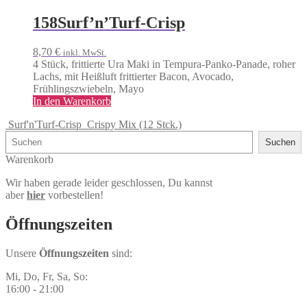
158
Surf’n’Turf-Crisp
8,70
€
inkl. MwSt.
4 Stück, frittierte Ura Maki in Tempura-Panko-Panade, roher
Lachs, mit Heißluft frittierter Bacon, Avocado,
Frühlingszwiebeln, Mayo
In den Warenkorb
Surf'n'Turf-Crisp
Crispy Mix (12 Stck.)
Suchen
Suchen
Warenkorb
Wir haben gerade leider geschlossen, Du kannst
aber
hier
vorbestellen!
Öffnungs­zeiten
Unsere
Öffnungszeiten
sind:
Mi, Do, Fr, Sa, So:
16:00 - 21:00