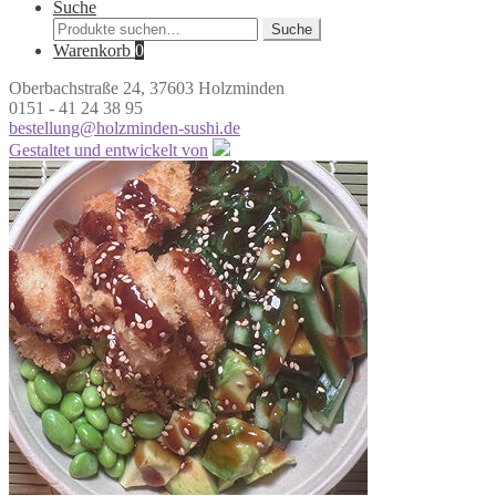
Suche
Suche
Suche
nach:
Warenkorb
0
Oberbachstraße 24, 37603 Holzminden
0151 - 41 24 38 95
bestellung@holzminden-sushi.de
Gestaltet und entwickelt von