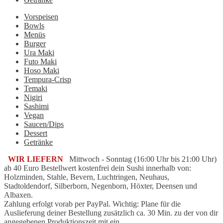
Vorspeisen
Bowls
Menüs
Burger
Ura Maki
Futo Maki
Hoso Maki
Tempura-Crisp
Temaki
Nigiri
Sashimi
Vegan
Saucen/Dips
Dessert
Getränke
WIR LIEFERN
Mittwoch - Sonntag (16:00 Uhr bis 21:00 Uhr)
ab 40 Euro Bestellwert kostenfrei dein Sushi innerhalb von:
Holzminden, Stahle, Bevern, Luchtringen, Neuhaus,
Stadtoldendorf, Silberborn, Negenborn, Höxter, Deensen und
Albaxen.
Zahlung erfolgt vorab per PayPal. Wichtig: Plane für die
Auslieferung deiner Bestellung zusätzlich ca. 30 Min. zu der von dir
angegebenen Produktionszeit mit ein.