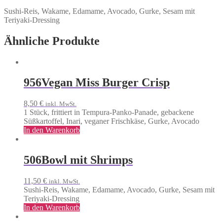
Menge
Sushi-Reis, Wakame, Edamame, Avocado, Gurke, Sesam mit
Teriyaki-Dressing
Ähnliche Produkte
956
Vegan Miss Burger Crisp
8,50
€
inkl. MwSt.
1 Stück, frittiert in Tempura-Panko-Panade, gebackene
Süßkartoffel, Inari, veganer Frischkäse, Gurke, Avocado
In den Warenkorb
506
Bowl mit Shrimps
11,50
€
inkl. MwSt.
Sushi-Reis, Wakame, Edamame, Avocado, Gurke, Sesam mit
Teriyaki-Dressing
In den Warenkorb