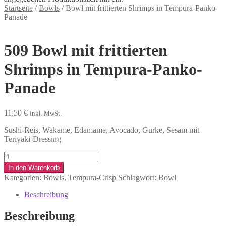
Startseite
/
Bowls
/
Bowl mit frittierten Shrimps in Tempura-Panko-
Panade
509
Bowl mit frittierten
Shrimps in Tempura-Panko-
Panade
11,50
€
inkl. MwSt.
Sushi-Reis, Wakame, Edamame, Avocado, Gurke, Sesam mit
Teriyaki-Dressing
Bowl
mit
In den Warenkorb
frittierten
Kategorien:
Bowls
,
Tempura-Crisp
Schlagwort:
Bowl
Shrimps
in
Beschreibung
Tempura-
Panko-
Beschreibung
Panade