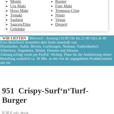
Menüs
Burger
Ura Maki
Futo Maki
Hoso Maki
Tempura-Crisp
Temaki
Nigiri
Sashimi
Vegan
Saucen/Dips
Dessert
Getränke
WIR LIEFERN
Mittwoch - Sonntag (16:00 Uhr bis 21:00 Uhr) ab 40
Euro Bestellwert kostenfrei dein Sushi innerhalb von:
Holzminden, Stahle, Bevern, Luchtringen, Neuhaus, Stadtoldendorf,
Silberborn, Negenborn, Höxter, Deensen und Albaxen.
Zahlung erfolgt vorab per PayPal. Wichtig: Plane für die Auslieferung deiner
Bestellung zusätzlich ca. 30 Min. zu der von dir angegebenen Produktionszeit
mit ein.
951
Crispy-Surf‘n‘Turf-
Burger
8,50
€
inkl. MwSt.