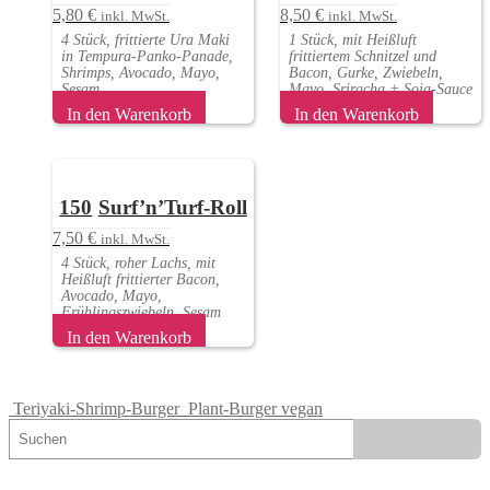
5,80
€
8,50
€
inkl. MwSt.
inkl. MwSt.
4 Stück, frittierte Ura Maki
1 Stück, mit Heißluft
in Tempura-Panko-Panade,
frittiertem Schnitzel und
Shrimps, Avocado, Mayo,
Bacon, Gurke, Zwiebeln,
Sesam
Mayo, Sriracha + Soja-Sauce
In den Warenkorb
In den Warenkorb
150
Surf’n’Turf-Roll
7,50
€
inkl. MwSt.
4 Stück, roher Lachs, mit
Heißluft frittierter Bacon,
Avocado, Mayo,
Frühlingszwiebeln, Sesam
In den Warenkorb
Teriyaki-Shrimp-Burger
Plant-Burger vegan
Suchen
Suchen