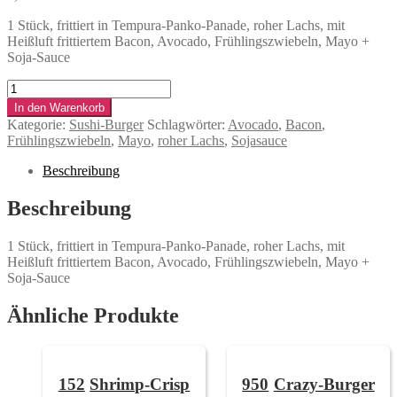
1 Stück, frittiert in Tempura-Panko-Panade, roher Lachs, mit
Heißluft frittiertem Bacon, Avocado, Frühlingszwiebeln, Mayo +
Soja-Sauce
Crispy-
Surf‘n‘Turf-
In den Warenkorb
Burger
Kategorie:
Sushi-Burger
Schlagwörter:
Avocado
,
Bacon
,
Menge
Frühlingszwiebeln
,
Mayo
,
roher Lachs
,
Sojasauce
Beschreibung
Beschreibung
1 Stück, frittiert in Tempura-Panko-Panade, roher Lachs, mit
Heißluft frittiertem Bacon, Avocado, Frühlingszwiebeln, Mayo +
Soja-Sauce
Ähnliche Produkte
152
Shrimp-Crisp
950
Crazy-Burger