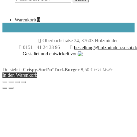
nach:
Warenkorb
0
Oberbachstraße 24, 37603 Holzminden
0151 - 41 24 38 95
bestellung@holzminden-sushi.d
Gestaltet und entwickelt von
Du siehst:
Crispy-Surf‘n‘Turf-Burger
8,50
€
inkl. MwSt.
In den Warenkorb