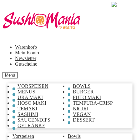
Zur
Zum
Navigation
Inhalt
springen
springen
Warenkorb
Mein Konto
Newsletter
Gutscheine
Menü
VORSPEISEN
BOWLS
MENÜS
BURGER
URA MAKI
FUTO MAKI
HOSO MAKI
TEMPURA-CRISP
TEMAKI
NIGIRI
SASHIMI
VEGAN
SAUCEN/DIPS
DESSERT
GETRÄNKE
Vorspeisen
Bowls