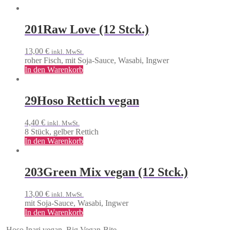
201
Raw Love (12 Stck.)
13,00
€
inkl. MwSt.
roher Fisch, mit Soja-Sauce, Wasabi, Ingwer
In den Warenkorb
29
Hoso Rettich vegan
4,40
€
inkl. MwSt.
8 Stück, gelber Rettich
In den Warenkorb
203
Green Mix vegan (12 Stck.)
13,00
€
inkl. MwSt.
mit Soja-Sauce, Wasabi, Ingwer
In den Warenkorb
Hoso Inari vegan
Big Vegan-Bite