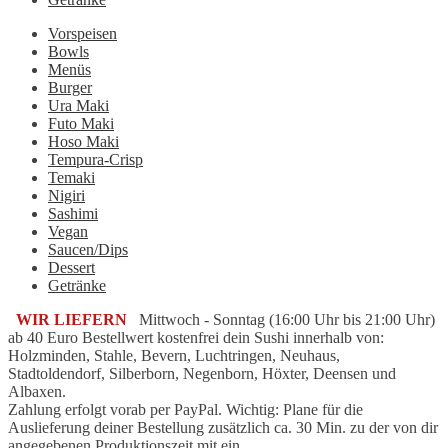
Vorspeisen
Bowls
Menüs
Burger
Ura Maki
Futo Maki
Hoso Maki
Tempura-Crisp
Temaki
Nigiri
Sashimi
Vegan
Saucen/Dips
Dessert
Getränke
WIR LIEFERN
Mittwoch - Sonntag (16:00 Uhr bis 21:00 Uhr)
ab 40 Euro Bestellwert kostenfrei dein Sushi innerhalb von:
Holzminden, Stahle, Bevern, Luchtringen, Neuhaus,
Stadtoldendorf, Silberborn, Negenborn, Höxter, Deensen und
Albaxen.
Zahlung erfolgt vorab per PayPal. Wichtig: Plane für die
Auslieferung deiner Bestellung zusätzlich ca. 30 Min. zu der von dir
angegebenen Produktionszeit mit ein.