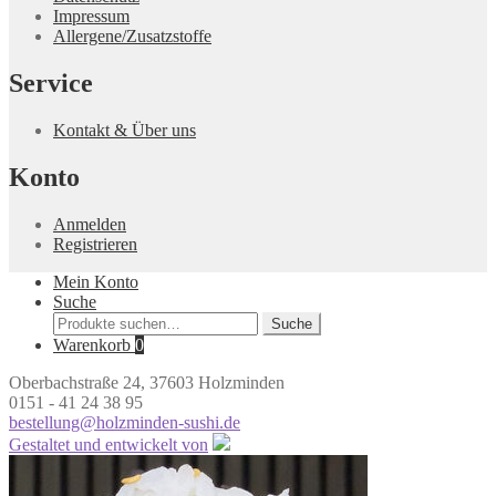
Impressum
Allergene/Zusatzstoffe
Service
Kontakt & Über uns
Konto
Anmelden
Registrieren
Mein Konto
Suche
Suche
Suche
nach:
Warenkorb
0
Oberbachstraße 24, 37603 Holzminden
0151 - 41 24 38 95
bestellung@holzminden-sushi.de
Gestaltet und entwickelt von