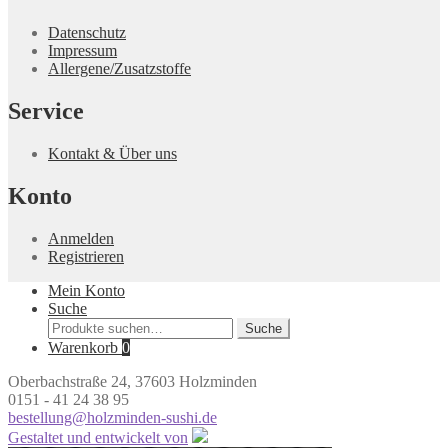
Datenschutz
Impressum
Allergene/Zusatzstoffe
Service
Kontakt & Über uns
Konto
Anmelden
Registrieren
Mein Konto
Suche
Suche
Suche
nach:
Warenkorb
0
Oberbachstraße 24, 37603 Holzminden
0151 - 41 24 38 95
bestellung@holzminden-sushi.de
Gestaltet und entwickelt von