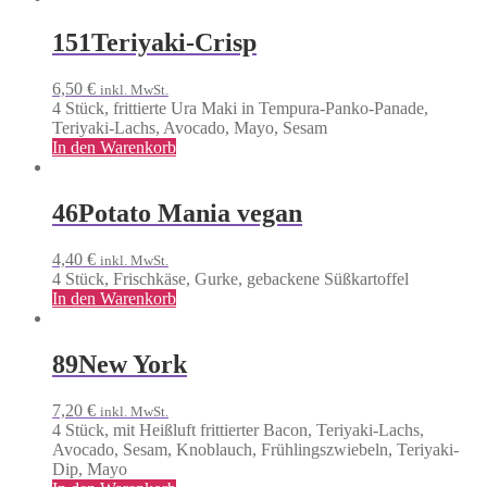
151
Teriyaki-Crisp
6,50
€
inkl. MwSt.
4 Stück, frittierte Ura Maki in Tempura-Panko-Panade,
Teriyaki-Lachs, Avocado, Mayo, Sesam
In den Warenkorb
46
Potato Mania vegan
4,40
€
inkl. MwSt.
4 Stück, Frischkäse, Gurke, gebackene Süßkartoffel
In den Warenkorb
89
New York
7,20
€
inkl. MwSt.
4 Stück, mit Heißluft frittierter Bacon, Teriyaki-Lachs,
Avocado, Sesam, Knoblauch, Frühlingszwiebeln, Teriyaki-
Dip, Mayo