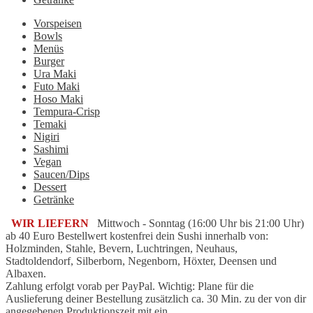
Vorspeisen
Bowls
Menüs
Burger
Ura Maki
Futo Maki
Hoso Maki
Tempura-Crisp
Temaki
Nigiri
Sashimi
Vegan
Saucen/Dips
Dessert
Getränke
WIR LIEFERN
Mittwoch - Sonntag (16:00 Uhr bis 21:00 Uhr)
ab 40 Euro Bestellwert kostenfrei dein Sushi innerhalb von:
Holzminden, Stahle, Bevern, Luchtringen, Neuhaus,
Stadtoldendorf, Silberborn, Negenborn, Höxter, Deensen und
Albaxen.
Zahlung erfolgt vorab per PayPal. Wichtig: Plane für die
Auslieferung deiner Bestellung zusätzlich ca. 30 Min. zu der von dir
angegebenen Produktionszeit mit ein.